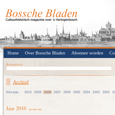
Home
Over Bossche Bladen
Abonnee worden
Co
Zoekopdracht
Archief
Kies jaar:
2010
2009
2008
2007
2006
2005
2004
2003
2002
2
Jaar 2010
(ga naar top)