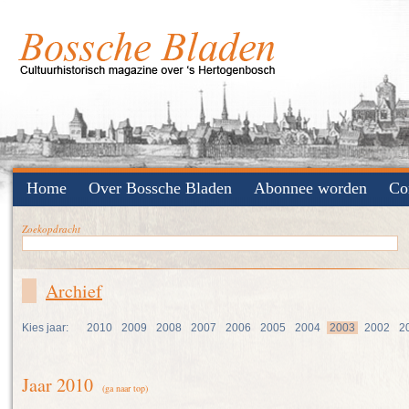
Home
Over Bossche Bladen
Abonnee worden
Co
Zoekopdracht
Archief
Kies jaar:
2010
2009
2008
2007
2006
2005
2004
2003
2002
2
Jaar 2010
(ga naar top)