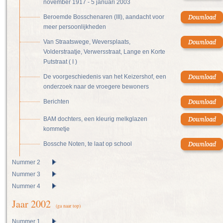
november 1917 - 5 januari 2003
Beroemde Bosschenaren (III), aandacht voor
meer persoonlijkheden
Van Straatswege, Weversplaats,
Volderstraatje, Verwersstraat, Lange en Korte
Putstraat ( I )
De voorgeschiedenis van het Keizershof, een
onderzoek naar de vroegere bewoners
Berichten
BAM dochters, een kleurig melkglazen
kommetje
Bossche Noten, te laat op school
Nummer 2
Nummer 3
Nummer 4
Jaar 2002
(ga naar top)
Nummer 1