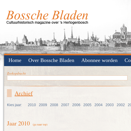
Home
Over Bossche Bladen
Abonnee worden
Co
Zoekopdracht
Archief
Kies jaar:
2010
2009
2008
2007
2006
2005
2004
2003
2002
2
Jaar 2010
(ga naar top)