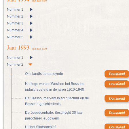
(ga naar top)
Nummer 1
Nummer 2
Nummer 3
Nummer 4
Nummer 5
Jaar 1993
(ga naar top)
Nummer 1
Nummer 2
Ons landts op dat eynde
Het lege westen'West' en het Bossche
industriebeleid in de jaren 1910-1940
De Grasso, markant in architectuur en de
Bossche geschiedenis
De Jeugdcentrale, Boschveld 30 jaar
parochieel jeugdwerk
Uit het Stadsarchief