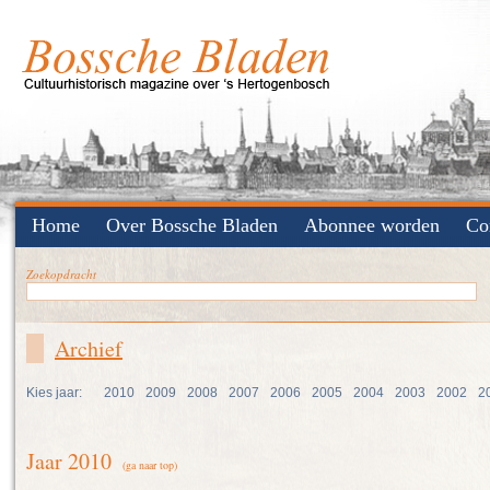
Home
Over Bossche Bladen
Abonnee worden
Co
Zoekopdracht
Archief
Kies jaar:
2010
2009
2008
2007
2006
2005
2004
2003
2002
2
Jaar 2010
(ga naar top)