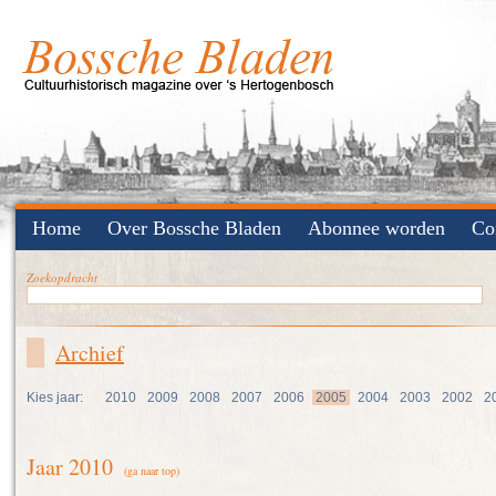
Home
Over Bossche Bladen
Abonnee worden
Co
Zoekopdracht
Archief
Kies jaar:
2010
2009
2008
2007
2006
2005
2004
2003
2002
2
Jaar 2010
(ga naar top)