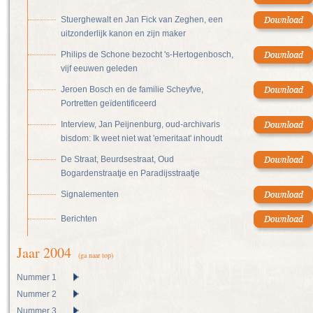
Stuerghewalt en Jan Fick van Zeghen, een
uitzonderlijk kanon en zijn maker
Philips de Schone bezocht 's-Hertogenbosch,
vijf eeuwen geleden
Jeroen Bosch en de familie Scheyfve,
Portretten geïdentificeerd
Interview, Jan Peijnenburg, oud-archivaris
bisdom: Ik weet niet wat 'emeritaat' inhoudt
De Straat, Beurdsestraat, Oud
Bogardenstraatje en Paradijsstraatje
Signalementen
Berichten
Jaar 2004
(ga naar top)
Nummer 1
Nummer 2
Nummer 3